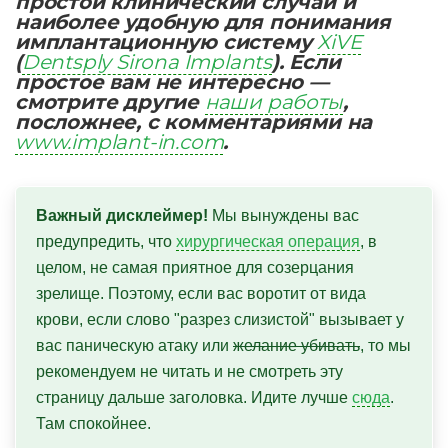
простой клинический случай и
наиболее удобную для понимания
имплантационную систему
XiVE
(
Dentsply Sirona Implants
). Если
простое вам не интересно —
смотрите другие
наши работы
,
посложнее, с комментариями на
www.implant-in.com
.
Важный дисклеймер!
 Мы вынуждены вас 
предупредить, что 
хирургическая операция
, в 
целом, не самая приятное для созерцания 
зрелище. Поэтому, если вас воротит от вида 
крови, если слово "разрез слизистой" вызывает у 
вас паническую атаку или 
желание убивать
, то мы 
рекомендуем не читать и не смотреть эту 
страницу дальше заголовка. Идите лучше 
сюда
. 
Там спокойнее.