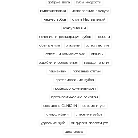
добрые дела
зубы мудрости
имплантология
исправление прикуса
кариес зубов
книги Наставлений
консультации
лечение и реставрация зубов
новости
объявления
о жизни
остеопластика
ответы и комментарии
отзывы
ошибки и осложнения
пародонтология
пациентам
полезные статьи
протезирование зубов
профессор комментирует
профилактические осмотры
сделано в CLINIC IN
сервис и уют
синуслифтинг
спасение зубов
удаление зуба
хирургия полости рта
шеф сказал