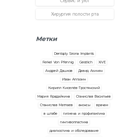
Сервис и уют
Хирургия полости рта
Метки
Dentsply Sirona Implants
Ferkel Von Pfennig
Geistlich
XiVE
Андрей Дашков
Давид Ахинян
Иван Алгазин
Кирилл Киселёв-Тростянский
Мария Ярадайкина
Станислав Васильев
Станислав Матлаев
анонсы
врачам
в штабе
гигиена и профилактика
гингивопластика
диагностика и обследование