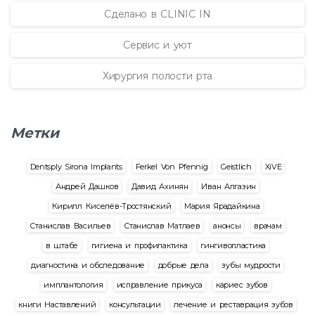
Сделано в CLINIC IN
Сервис и уют
Хирургия полости рта
Метки
Dentsply Sirona Implants
Ferkel Von Pfennig
Geistlich
XiVE
Андрей Дашков
Давид Ахинян
Иван Алгазин
Кирилл Киселёв-Тростянский
Мария Ярадайкина
Станислав Васильев
Станислав Матлаев
анонсы
врачам
в штабе
гигиена и профилактика
гингивопластика
диагностика и обследование
добрые дела
зубы мудрости
имплантология
исправление прикуса
кариес зубов
книги Наставлений
консультации
лечение и реставрация зубов