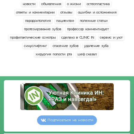
новости
объявления
о жизни
остеопластика
ответы и комментарии
отзывы
ошибки и осложнения
пародонтология
пациентам
полезные статьи
протезирование зубов
профессор комментирует
профилактические осмотры
сделано в CLINIC IN
сервис и уют
синуслифтинг
спасение зубов
удаление зуба
хирургия полости рта
шеф сказал
Подписаться на новости