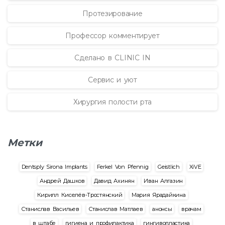
Протезирование
Профессор комментирует
Сделано в CLINIC IN
Сервис и уют
Хирургия полости рта
Метки
Dentsply Sirona Implants
Ferkel Von Pfennig
Geistlich
XiVE
Андрей Дашков
Давид Ахинян
Иван Алгазин
Кирилл Киселёв-Тростянский
Мария Ярадайкина
Станислав Васильев
Станислав Матлаев
анонсы
врачам
в штабе
гигиена и профилактика
гингивопластика