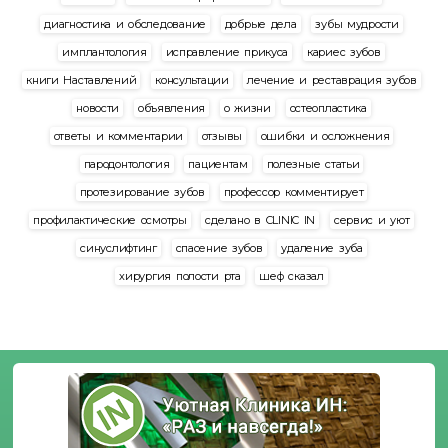
диагностика и обследование
добрые дела
зубы мудрости
имплантология
исправление прикуса
кариес зубов
книги Наставлений
консультации
лечение и реставрация зубов
новости
объявления
о жизни
остеопластика
ответы и комментарии
отзывы
ошибки и осложнения
пародонтология
пациентам
полезные статьи
протезирование зубов
профессор комментирует
профилактические осмотры
сделано в CLINIC IN
сервис и уют
синуслифтинг
спасение зубов
удаление зуба
хирургия полости рта
шеф сказал