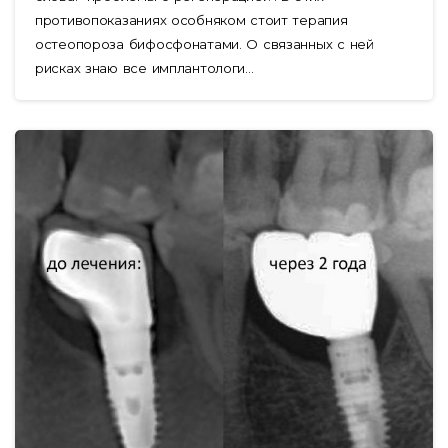
противопоказаниях особняком стоит терапия
остеопороза бифосфонатами. О связанных с ней
рисках знаю все имплантологи...