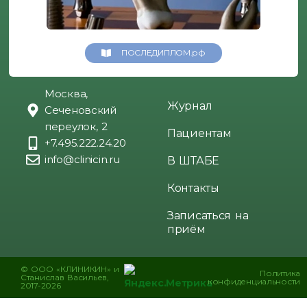
ПОСЛЕДИПЛОМ.рф
Москва,
Журнал
Сеченовский
переулок, 2
Пациентам
+7.495.222.24.20
info@clinicin.ru
В ШТАБЕ
Контакты
Записаться на
приём
© ООО «КЛИНИКИН» и
Политика
Станислав Васильев,
конфиденциальности
2017-2026