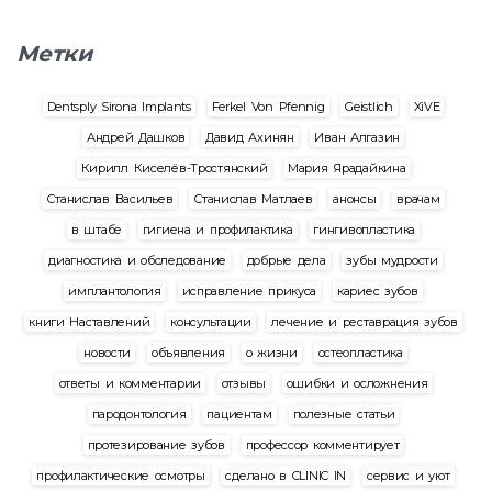
Метки
Dentsply Sirona Implants
Ferkel Von Pfennig
Geistlich
XiVE
Андрей Дашков
Давид Ахинян
Иван Алгазин
Кирилл Киселёв-Тростянский
Мария Ярадайкина
Станислав Васильев
Станислав Матлаев
анонсы
врачам
в штабе
гигиена и профилактика
гингивопластика
диагностика и обследование
добрые дела
зубы мудрости
имплантология
исправление прикуса
кариес зубов
книги Наставлений
консультации
лечение и реставрация зубов
новости
объявления
о жизни
остеопластика
ответы и комментарии
отзывы
ошибки и осложнения
пародонтология
пациентам
полезные статьи
протезирование зубов
профессор комментирует
профилактические осмотры
сделано в CLINIC IN
сервис и уют