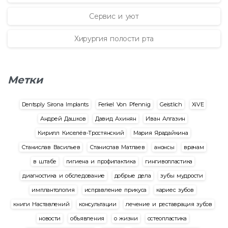
Сервис и уют
Хирургия полости рта
Метки
Dentsply Sirona Implants
Ferkel Von Pfennig
Geistlich
XiVE
Андрей Дашков
Давид Ахинян
Иван Алгазин
Кирилл Киселёв-Тростянский
Мария Ярадайкина
Станислав Васильев
Станислав Матлаев
анонсы
врачам
в штабе
гигиена и профилактика
гингивопластика
диагностика и обследование
добрые дела
зубы мудрости
имплантология
исправление прикуса
кариес зубов
книги Наставлений
консультации
лечение и реставрация зубов
новости
объявления
о жизни
остеопластика