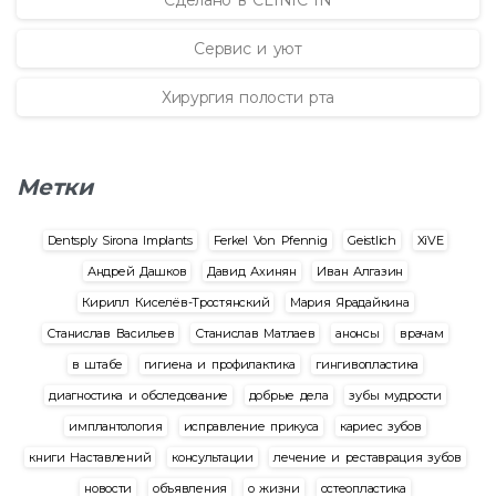
Сервис и уют
Хирургия полости рта
Метки
Dentsply Sirona Implants
Ferkel Von Pfennig
Geistlich
XiVE
Андрей Дашков
Давид Ахинян
Иван Алгазин
Кирилл Киселёв-Тростянский
Мария Ярадайкина
Станислав Васильев
Станислав Матлаев
анонсы
врачам
в штабе
гигиена и профилактика
гингивопластика
диагностика и обследование
добрые дела
зубы мудрости
имплантология
исправление прикуса
кариес зубов
книги Наставлений
консультации
лечение и реставрация зубов
новости
объявления
о жизни
остеопластика