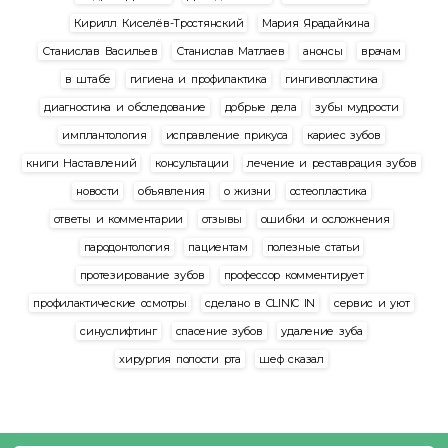
Кирилл Киселёв-Тростянский
Мария Ярадайкина
Станислав Васильев
Станислав Матлаев
анонсы
врачам
в штабе
гигиена и профилактика
гингивопластика
диагностика и обследование
добрые дела
зубы мудрости
имплантология
исправление прикуса
кариес зубов
книги Наставлений
консультации
лечение и реставрация зубов
новости
объявления
о жизни
остеопластика
ответы и комментарии
отзывы
ошибки и осложнения
пародонтология
пациентам
полезные статьи
протезирование зубов
профессор комментирует
профилактические осмотры
сделано в CLINIC IN
сервис и уют
синуслифтинг
спасение зубов
удаление зуба
хирургия полости рта
шеф сказал