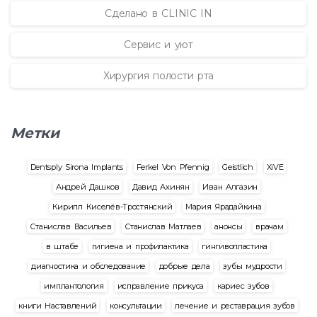
Сделано в CLINIC IN
Сервис и уют
Хирургия полости рта
Метки
Dentsply Sirona Implants
Ferkel Von Pfennig
Geistlich
XiVE
Андрей Дашков
Давид Ахинян
Иван Алгазин
Кирилл Киселёв-Тростянский
Мария Ярадайкина
Станислав Васильев
Станислав Матлаев
анонсы
врачам
в штабе
гигиена и профилактика
гингивопластика
диагностика и обследование
добрые дела
зубы мудрости
имплантология
исправление прикуса
кариес зубов
книги Наставлений
консультации
лечение и реставрация зубов