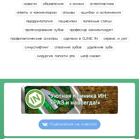
новости
объявления
о жизни
остеопластика
ответы и комментарии
отзывы
ошибки и осложнения
пародонтология
пациентам
полезные статьи
протезирование зубов
профессор комментирует
профилактические осмотры
сделано в CLINIC IN
сервис и уют
синуслифтинг
спасение зубов
удаление зуба
хирургия полости рта
шеф сказал
Подписаться на новости