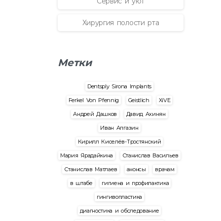
Сервис и уют
Хирургия полости рта
Метки
Dentsply Sirona Implants
Ferkel Von Pfennig
Geistlich
XiVE
Андрей Дашков
Давид Ахинян
Иван Алгазин
Кирилл Киселёв-Тростянский
Мария Ярадайкина
Станислав Васильев
Станислав Матлаев
анонсы
врачам
в штабе
гигиена и профилактика
гингивопластика
диагностика и обследование