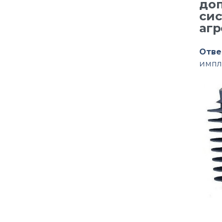
до
сис
агр
Отве
импл