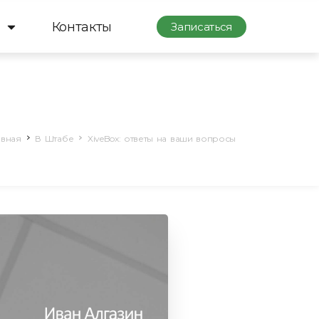
Контакты
Записаться
авная
В Штабе
XiveBox: ответы на ваши вопросы