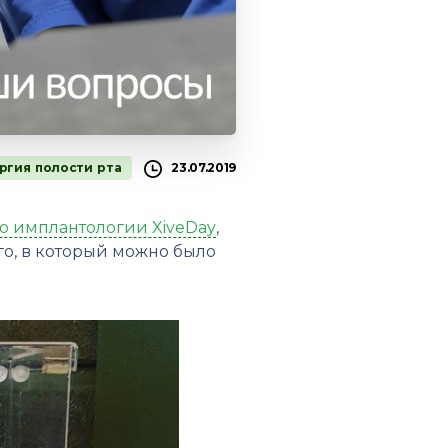
ргия полости рта
23.07.2019
о имплантологии XiveDay
,
го, в который можно было