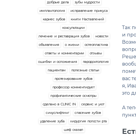
добрые дела
зубы мудрости
имплантология
исправление прикуса
кариес зубов
книги Наставлений
Так п
консультации
и пр
лечение и реставрация зубов
новости
Возмо
объявления
о жизни
остеопластика
вопро
ответы и комментарии
отзывы
Реше
ошибки и осложнения
пародонтология
вообщ
пациентам
полезные статьи
помет
вас т
протезирование зубов
я, Ив
профессор комментирует
это д
профилактические осмотры
сделано в CLINIC IN
сервис и уют
А те
синуслифтинг
спасение зубов
пунк
удаление зуба
хирургия полости рта
Ест
шеф сказал