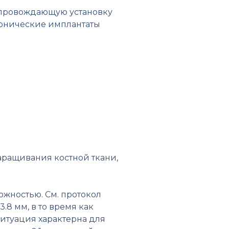
опровождающую установку
конические имплантаты
наращивания костной ткани,
ожностью. См. протокол
8 мм, в то время как
ситуация характерна для