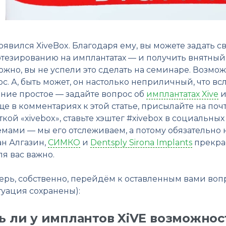
оявился XiveBox. Благодаря ему, вы можете задать 
отезированию на имплантатах — и получить внятный
жно, вы не успели это сделать на семинаре. Возмож
с. А, быть может, он настолько неприличный, что вс
ние простое — задайте вопрос об
имплантатах Xive
и
е в комментариях к этой статье, присылайте на поч
кой «xivebox», ставьте хэштег #xivebox в социальн
емами — мы его отслеживаем, а потому обязательно 
ан Алгазин,
СИМКО
и
Dentsply Sirona Implants
прекра
ля вас важно.
перь, собственно, перейдём к оставленным вами во
туация сохранены):
ь ли у имплантов XiVE возможнос