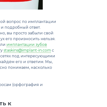
свой вопрос по имплантации
 и подробный ответ.
но, вы просто забыли свой
лух его произносить нельзя.
ли
имплантации зубов
ту
staskins@implant-in.com
с
ых сетях под интересующими
найдём его и ответим. Мы,
сно понимаем, насколько
просам (орфография и
ть к