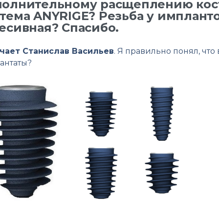
полнительному расщеплению кос
тема ANYRIGE? Резьба у импланто
есивная? Спасибо.
чает Станислав Васильев
. Я правильно понял, что
антаты?