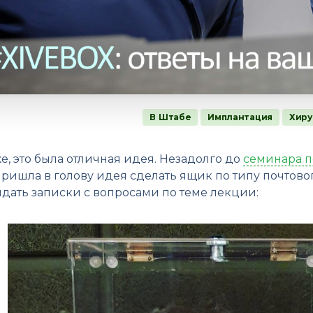
В Штабе
Имплантация
Хиру
е, это была отличная идея. Незадолго до
семинара п
пришла в голову идея сделать ящик по типу почтово
идать записки с вопросами по теме лекции: