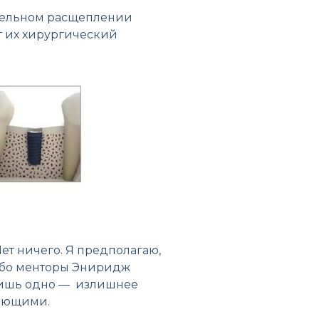
нительном расщеплении
от их хирургический
ет ничего. Я предполагаю,
либо менторы Эниридж
 лишь одно — излишнее
кающими.