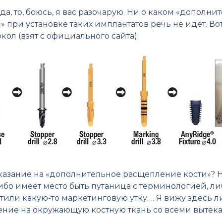
да, то, боюсь, я вас разочарую. Ни о каком «допол
» при установке таких имплантатов речь не идёт. В
кол (взят с официального сайта):
указание на «дополнительное расщепление кости»? Н
либо имеет место быть путаница с терминологией, 
стили какую-то маркетинговую утку…. Я вижу здесь
ение на окружающую костную ткань со всеми выте