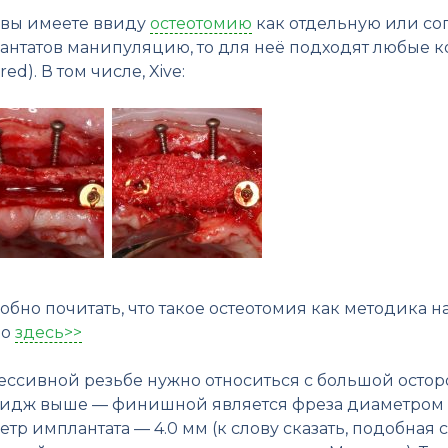
 вы имеете ввиду
остеотомию
как отдельную или с
антатов манипуляцию, то для неё подходят любые 
red). В том числе, Xive:
бно почитать, что такое остеотомия как методика 
но
здесь>>
рессивной резьбе нужно относиться с большой остор
идж выше — финишной является фреза диаметром 3.
тр имплантата — 4.0 мм (к слову сказать, подобная 