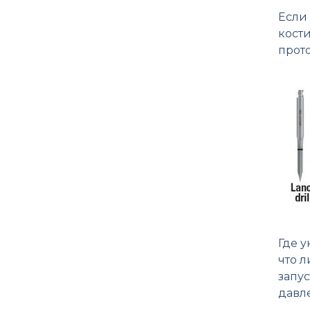
Если 
кости
прото
Где 
что 
запу
давл