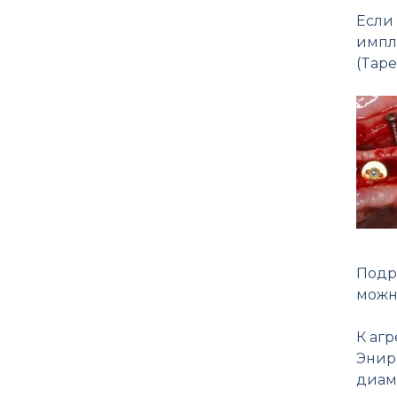
Если
импл
(Tape
Подро
мож
К аг
Энир
диаме