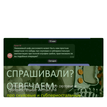
СПРАШИВАЛИ? ОТВЕЧАЕМ! Про скуловые и
субпериостальные имплантаты.