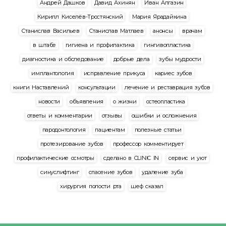
Андрей Дашков
Давид Ахинян
Иван Алгазин
Кирилл Киселёв-Тростянский
Мария Ярадайкина
Станислав Васильев
Станислав Матлаев
анонсы
врачам
в штабе
гигиена и профилактика
гингивопластика
диагностика и обследование
добрые дела
зубы мудрости
имплантология
исправление прикуса
кариес зубов
книги Наставлений
консультации
лечение и реставрация зубов
новости
объявления
о жизни
остеопластика
ответы и комментарии
отзывы
ошибки и осложнения
пародонтология
пациентам
полезные статьи
протезирование зубов
профессор комментирует
профилактические осмотры
сделано в CLINIC IN
сервис и уют
синуслифтинг
спасение зубов
удаление зуба
хирургия полости рта
шеф сказал