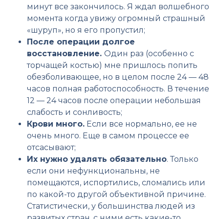
минут все закончилось. Я ждал волшебного
момента когда увижу огромный страшный
«шуруп», но я его пропустил;
После операции долгое
восстановление.
Один раз (особенно с
торчащей костью) мне пришлось попить
обезболивающее, но в целом после 24 — 48
часов полная работоспособность. В течение
12 — 24 часов после операции небольшая
слабость и сонливость;
Крови много.
Если все нормально, ее не
очень много. Еще в самом процессе ее
отсасывают;
Их нужно удалять обязательно
. Только
если они нефункциональны, не
помещаются, испортились, сломались или
по какой-то другой объективной причине.
Статистически, у большинства людей из
развитых стран, с ними есть какие-то