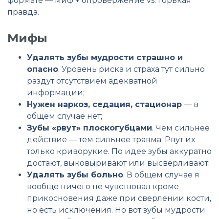
формате — миф + опровержение vs. горькая
правда.
Мифы
Удалять зубы мудрости страшно и
опасно
. Уровень риска и страха тут сильно
раздут отсутствием адекватной
информации;
Нужен наркоз, седация, стационар
— в
общем случае нет;
Зубы «рвут» плоскогубцами
. Чем сильнее
действие — тем сильнее травма. Рвут их
только криворукие. По идее зубы аккуратно
достают, выковыривают или высверливают;
Удалять зубы больно
. В общем случае я
вообще ничего не чувствовал кроме
прикосновения даже при сверлении кости,
но есть исключения. Но вот зубы мудрости