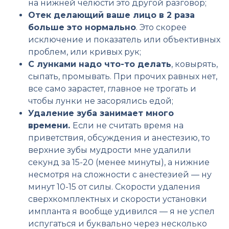
на нижней челюсти это другой разговор;
Отек делающий ваше лицо в 2 раза
больше это нормально
. Это скорее
исключение и показатель или объективных
проблем, или кривых рук;
С лунками надо что-то делать
, ковырять,
сыпать, промывать. При прочих равных нет,
все само зарастет, главное не трогать и
чтобы лунки не засорялись едой;
Удаление зуба занимает много
времени.
Если не считать время на
приветствия, обсуждения и анестезию, то
верхние зубы мудрости мне удалили
секунд за 15-20 (менее минуты), а нижние
несмотря на сложности с анестезией — ну
минут 10-15 от силы. Скорости удаления
сверхкомплектных и скорости установки
импланта я вообще удивился — я не успел
испугаться и буквально через несколько