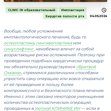
CLINIC IN образовательный
Имплантация
04.05.2024
Хирургия полости рта
Вообще, любое усложнение
имплантологического лечения, будь то
остеопластика
,
гингивопластика
или
синуслифтинг
, неизбежно влечет за собой
возрастающие риски осложнений. Поэтому при
проведении подобных хирургически процедур
мы обязательно руководствуемся
«бритвой
Оккама»
, стремимся различными способами
упростить саму операцию или вовсе отказаться
от её проведения в пользу более
компромиссного и безопасного плана лечения.
Именно с этим связано некоторое уменьшение
количества остеопластических операций,
проводимых в
Уютной КЛИНИКЕ ИН
— если в