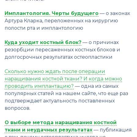
Имплантология. Черты будущего
— о законах
Артура Кларка, переложенных на хирургию
полости рта и имплантологию
Куда уходит костный блок?
— о причинах
резорбции пересаженных костных блоков и
долгосрочных результатах остеопластики
Сколько нужно ждать после операции
наращивания костной ткани? И когда можно
проводить имплантацию?
— одна из самых
популярных статей на нашем сайте, что еще раз
подтверждает актуальность поставленных
вопросов.
О выборе метода наращивания костной
ткани и неудачных результатах
— публикация