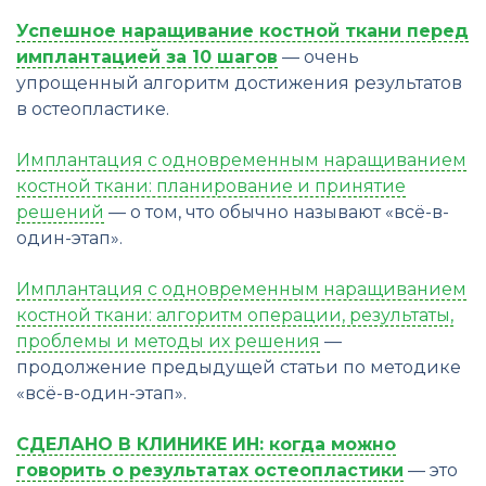
Успешное наращивание костной ткани перед
имплантацией за 10 шагов
— очень
упрощенный алгоритм достижения результатов
в остеопластике.
Имплантация с одновременным наращиванием
костной ткани: планирование и принятие
решений
— о том, что обычно называют «всё-в-
один-этап».
Имплантация с одновременным наращиванием
костной ткани: алгоритм операции, результаты,
проблемы и методы их решения
—
продолжение предыдущей статьи по методике
«всё-в-один-этап».
СДЕЛАНО В КЛИНИКЕ ИН: когда можно
говорить о результатах остеопластики
— это