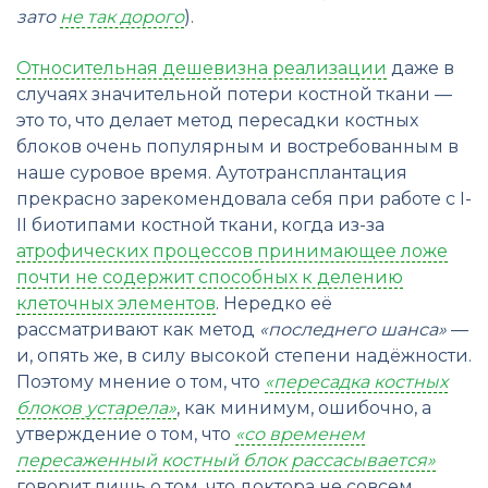
зато
не так дорого
).
Относительная дешевизна реализации
даже в
случаях значительной потери костной ткани —
это то, что делает метод пересадки костных
блоков очень популярным и востребованным в
наше суровое время. Аутотрансплантация
прекрасно зарекомендовала себя при работе с I-
II биотипами костной ткани, когда из-за
атрофических процессов принимающее ложе
почти не содержит способных к делению
клеточных элементов
. Нередко её
рассматривают как метод
«последнего шанса»
—
и, опять же, в силу высокой степени надёжности.
Поэтому мнение о том, что
«пересадка костных
блоков устарела»
, как минимум, ошибочно, а
утверждение о том, что
«со временем
пересаженный костный блок рассасывается»
говорит лишь о том, что доктора не совсем