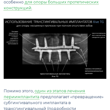
особенно
для опоры больших протетических
конструкций
.
Помимо этого,
один из этапов лечения
периимплантита
предполагает «превращение»
субгингивального имплантата в
трансгингивальный (подробности