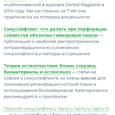
опубликованной в журнале Dental Magazine в
2014 году. Как ни странно, за 7 лет она
практически не потеряла актуальности
Синуслифтинг: что делать при перфорации
слизистой оболочки гайморовой пазухи
—
публикация о наиболее распространённом
интраоперационном осложнении
синуслифтинга и методах его решения.
Теория остеопластики: блоки, стружка,
биоматериалы и остеогенез
— статья не
совсем о синуслифтинге, но очень важная для
понимания регенерации костной ткани и
использования биоматериалов. Категорически
рекомендуется к прочтению.
Простой синуслифтинг
,
Часть I
,
Часть II
,
Часть III
— очень подробная и большая статья о том, как