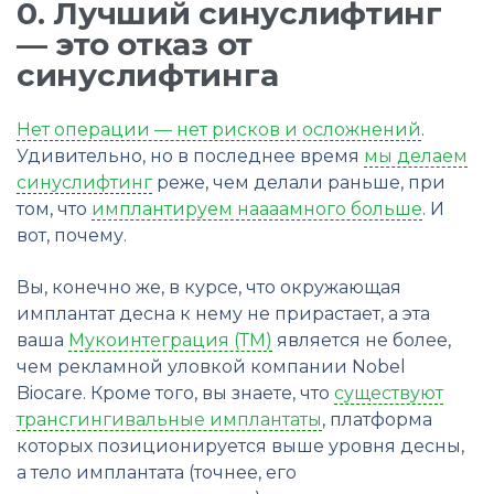
0. Лучший синуслифтинг
— это отказ от
синуслифтинга
Нет операции — нет рисков и осложнений
.
Удивительно, но в последнее время
мы делаем
синуслифтинг
реже, чем делали раньше, при
том, что
имплантируем наааамного больше
. И
вот, почему.
Вы, конечно же, в курсе, что окружающая
имплантат десна к нему не прирастает, а эта
ваша
Мукоинтеграция (ТМ)
является не более,
чем рекламной уловкой компании Nobel
Biocare. Кроме того, вы знаете, что
существуют
трансгингивальные имплантаты
, платформа
которых позиционируется выше уровня десны,
а тело имплантата (точнее, его