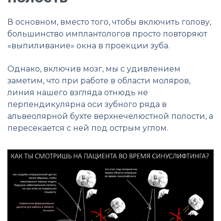
В основном, вместо того, чтобы включить голову,
большинство имплантологов просто повторяют
«выпиливание» окна в проекции зуба.
Однако, включив мозг, мы с удивлением
заметим, что при работе в области моляров,
линия нашего взгляда отнюдь не
перпендикулярна оси зубного ряда в
альвеолярной бухте верхнечелюстной полости, а
пересекается с ней под острым углом.