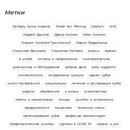
Метки
Dentsply Sirona Implants
Ferkel Von Pfennig
Geistlich
XiVE
Андрей Дашков
Давид Ахинян
Иван Алгазин
Кирилл Киселёв-Тростянский
Мария Ярадайкина
Станислав Васильев
Станислав Матлаев
анонсы
врачам
в штабе
гигиена и профилактика
гингивопластика
диагностика и обследование
добрые дела
зубы мудрости
имплантология
исправление прикуса
кариес зубов
книги Наставлений
консультации
лечение и реставрация зубов
новости
объявления
о жизни
остеопластика
ответы и комментарии
отзывы
ошибки и осложнения
пародонтология
пациентам
полезные статьи
протезирование зубов
профессор комментирует
профилактические осмотры
сделано в CLINIC IN
сервис и уют