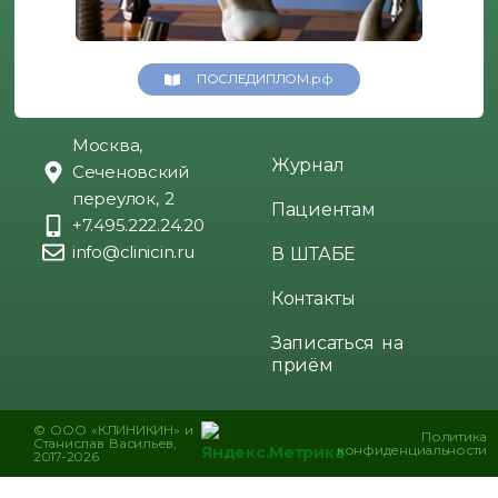
ПОСЛЕДИПЛОМ.рф
Москва,
Журнал
Сеченовский
переулок, 2
Пациентам
+7.495.222.24.20
info@clinicin.ru
В ШТАБЕ
Контакты
Записаться на
приём
© ООО «КЛИНИКИН» и
Политика
Станислав Васильев,
конфиденциальности
2017-2026