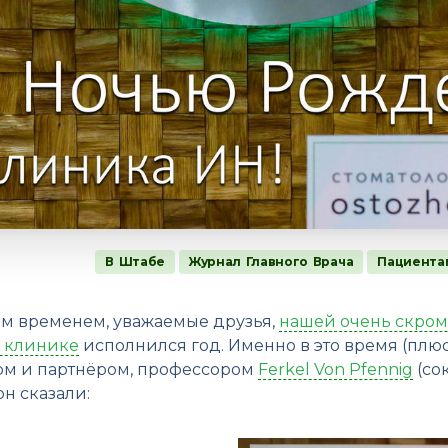
В Штабе
Журнал Главного Врача
Пациента
тем временем, уважаемые друзья,
нашей очень скром
е клинике
исполнился год. Именно в это время (плю
ом и партнёром, профессором
Ferkel Von Pfennig
(сок
н сказали: