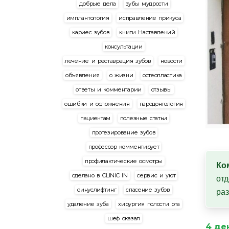
добрые дела
зубы мудрости
имплантология
исправление прикуса
кариес зубов
книги Наставлений
консультации
лечение и реставрация зубов
новости
объявления
о жизни
остеопластика
ответы и комментарии
отзывы
ошибки и осложнения
пародонтология
пациентам
полезные статьи
протезирование зубов
профессор комментирует
профилактические осмотры
Ко
сделано в CLINIC IN
сервис и уют
отд
синуслифтинг
спасение зубов
ра
удаление зуба
хирургия полости рта
шеф сказал
4 де