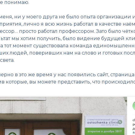
не понимаю.
меня, ни у моего друга не было опыта организации и
риятия, лично я всю жизнь работал в качестве наём
ессор… просто работал профессором. Зато было чётк
льтат мы хотим получить, было видение будущей кли
на тот момент существовала команда единомышленни
их людей, поверивших нам на слово и готовых посл
света.
рно в это же время у нас появились сайт, страница
в которые, вы можете представить, что происходило