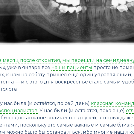
з месяц после открытия, мы перешли на семидневн
х, уже в январе все
наши пациенты
просто не поме
ых, к нам на работу пришёл еще один управляющий,
стента — и с этого дня воскресенье стало самым у
толога.
 у нас была (и остаётся, по сей день)
классная команд
рспециалистов.
У нас были (и остаются, пока еще)
от
 было достаточное количество друзей, которых даже
ентами, поскольку это самые важные и самые близки
ом можно было бы остановиться, ибо многие наши к