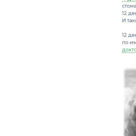
стом
12 де
И так
12 д
по и
докт