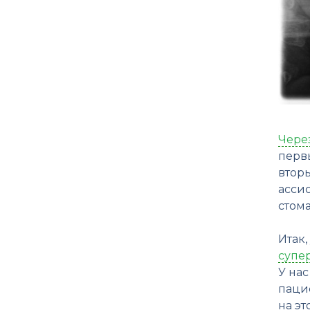
Чере
первы
втор
асси
стома
Итак,
супе
У нас
паци
на эт