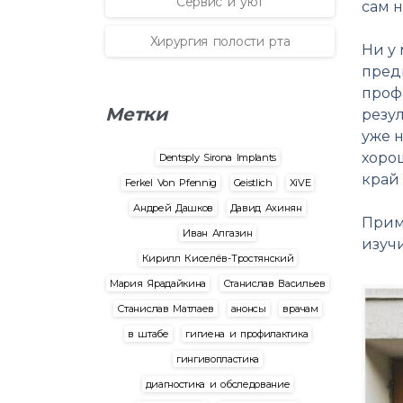
Сервис и уют
сам 
Хирургия полости рта
Ни у 
предп
проф
Метки
резу
уже 
хорош
Dentsply Sirona Implants
край 
Ferkel Von Pfennig
Geistlich
XiVE
Андрей Дашков
Давид Ахинян
Приме
Иван Алгазин
изучи
Кирилл Киселёв-Тростянский
Мария Ярадайкина
Станислав Васильев
Станислав Матлаев
анонсы
врачам
в штабе
гигиена и профилактика
гингивопластика
диагностика и обследование