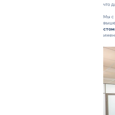
что д
Мы с 
выше
стом
имен