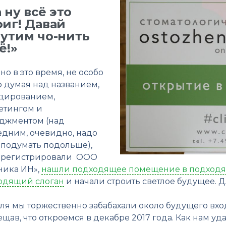
 ну всё это
иг! Давай
утим чо-нить
ё!»
о в это время, не особо
о думая над названием,
дированием,
етингом и
джментом (над
едним, очевидно, надо
 подумать подольше),
арегистрировали ООО
ника ИН»,
нашли подходящее помещение в подходя
одящий слоган
и начали строить светлое будущее. Дл
юля мы торжественно забабахали около будущего вхо
щав, что откроемся в декабре 2017 года. Как нам у