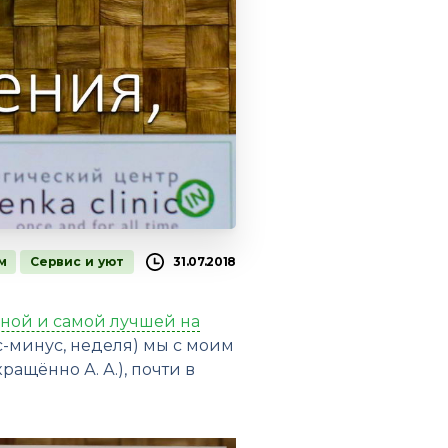
м
Сервис и уют
31.07.2018
ной и самой лучшей на
с-минус, неделя) мы с моим
ращённо А. А.), почти в