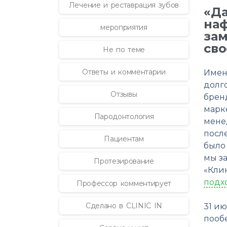
Лечение и реставрация зубов
«Да
наф
мероприятия
зам
сво
Не по теме
Ответы и комментарии
Именн
долг
Отзывы
брен
марк
Пародонтология
мене
посл
Пациентам
было
мы з
Протезирование
«Кли
подх
Профессор комментирует
Сделано в CLINIC IN
31 и
пообе