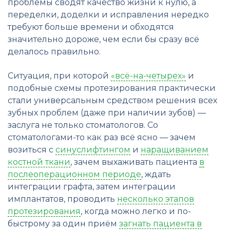
проблемы сводят качество жизни к нулю, а
переделки, доделки и исправления нередко
требуют больше времени и обходятся
значительно дороже, чем если бы сразу всё
делалось правильно.
Ситуация, при которой
«всё-на-четырех»
и
подобные схемы протезирования практически
стали универсальным средством решения всех
зубных проблем (даже при наличии зубов) —
заслуга не только стоматологов. Со
стоматологами-то как раз всё ясно — зачем
возиться с
синуслифтингом
и
наращиванием
костной ткани
, зачем выхаживать пациента
в
послеоперационном периоде
, ждать
интеграции графта, затем интеграции
имплантатов, проводить
несколько этапов
протезирования
, когда можно легко и по-
быстрому за один приём
загнать пациента в