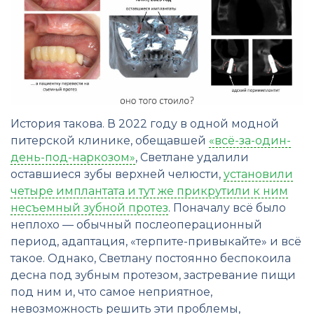
История такова. В 2022 году в одной модной
питерской клинике, обещавшей
«всё-за-один-
день-под-наркозом»
, Светлане удалили
оставшиеся зубы верхней челюсти,
установили
четыре имплантата и тут же прикрутили к ним
несъемный зубной протез
. Поначалу всё было
неплохо — обычный послеоперационный
период, адаптация, «терпите-привыкайте» и всё
такое. Однако, Светлану постоянно беспокоила
десна под зубным протезом, застревание пищи
под ним и, что самое неприятное,
невозможность решить эти проблемы,