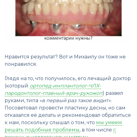
Нравится результат? Вот и Михаилу он тоже не
понравился.
Глядя на то, что получилось, его лечащий доктор
(который
ортопед-имплантолог-ЧЛХ-
пародонтолог-главный-врач-рукожоп
) развел
руками, типа
«в первый раз такое видит»
.
Посоветовал провести пластику десны, но сам
отказался её делать и рекомендовал обратиться
к нам, поскольку слышал о том, что
мы умеем
решать подобные проблемы
, в том числе
с