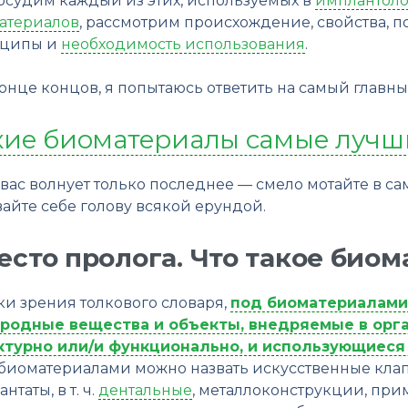
бсудим каждый из этих, используемых в
имплантоло
атериалов
, рассмотрим происхождение, свойства, 
ципы и
необходимость использования
.
конце концов, я попытаюсь ответить на самый главны
кие биоматериалы самые лучш
вас волнует только последнее — смело мотайте в са
айте себе голову всякой ерундой.
есто пролога. Что такое био
ки зрения толкового словаря,
под биоматериалами
родные вещества и объекты, внедряемые в орг
ктурно или/и функционально, и использующиеся
, биоматериалами можно назвать искусственные кла
нтаты, в т. ч.
дентальные
, металлоконструкции, пр