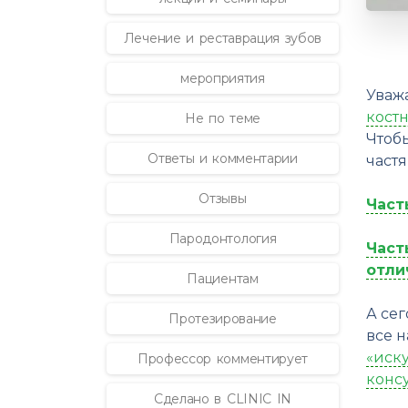
Лечение и реставрация зубов
мероприятия
Уваж
кост
Не по теме
Чтоб
Ответы и комментарии
частя
Отзывы
Част
Пародонтология
Част
отли
Пациентам
А сег
Протезирование
все 
«иск
Профессор комментирует
конс
Сделано в CLINIC IN