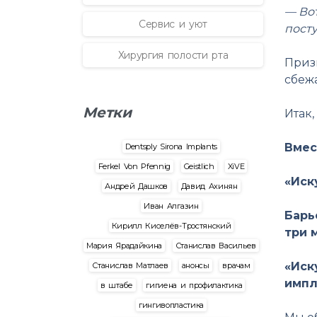
— Во
Сервис и уют
пост
Хирургия полости рта
Приз
сбежа
Метки
Итак,
Вмес
Dentsply Sirona Implants
Ferkel Von Pfennig
Geistlich
XiVE
«Иск
Андрей Дашков
Давид Ахинян
Иван Алгазин
Барь
Кирилл Киселёв-Тростянский
три 
Мария Ярадайкина
Станислав Васильев
«Иск
Станислав Матлаев
анонсы
врачам
импл
в штабе
гигиена и профилактика
гингивопластика