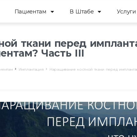
Пациентам
В Штабе
Услуги
ной ткани перед имплант
ентам? Часть III
иентам
Имплантация
Наращивание костной ткани перед имплантаци