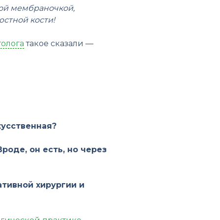
ной мембраночкой,
юстной кости!
толога
такое сказали —
кусственная?
оде, он есть, но через
ативной хирургии и