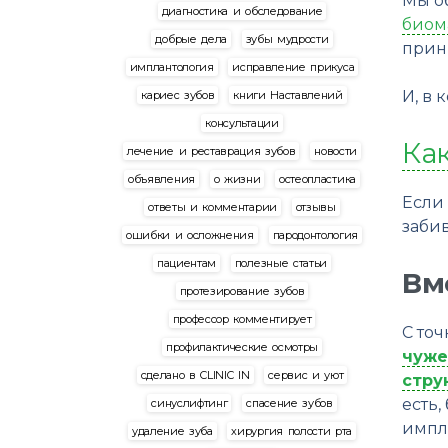
Мы о
диагностика и обследование
биом
добрые дела
зубы мудрости
прин
имплантология
исправление прикуса
И, в 
кариес зубов
книги Наставлений
консультации
Ка
лечение и реставрация зубов
новости
объявления
о жизни
остеопластика
Если 
ответы и комментарии
отзывы
забив
ошибки и осложнения
пародонтология
пациентам
полезные статьи
Вм
протезирование зубов
профессор комментирует
С точ
профилактические осмотры
чуже
сделано в CLINIC IN
сервис и уют
стру
есть
синуслифтинг
спасение зубов
импла
удаление зуба
хирургия полости рта