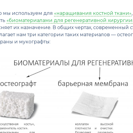
то мы используем для
«наращивания костной ткани»
ать
«биоматериалами для регенеративной хирургии
сняет их назначение. В общих чертах, современный
лагает нам три категории таких материалов — остео
раны и мукографты: