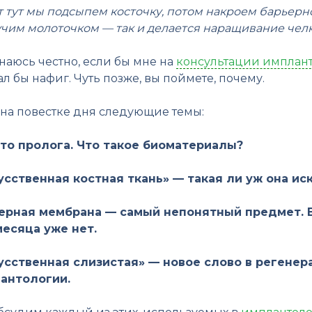
т тут мы подсыпем косточку, потом накроем барьер
учим молоточком — так и делается наращивание чел
наюсь честно, если бы мне на
консультации имплан
л бы нафиг. Чуть позже, вы поймете, почему.
 на повестке дня следующие темы:
то пролога. Что такое биоматериалы?
усственная костная ткань» — такая ли уж она ис
ерная мембрана — самый непонятный предмет. Вр
месяца уже нет.
усственная слизистая» — новое слово в регенер
антологии.