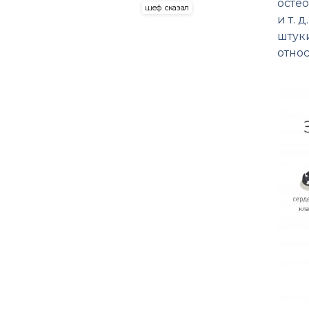
остео
шеф сказал
и т. 
штук
относ