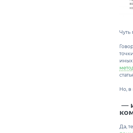
Чуть
Гово
точки
иных
мето
стат
Но, в
— и
ком
Да, т