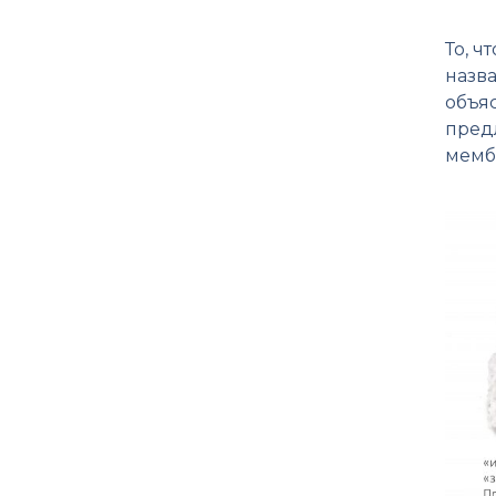
То, ч
назв
объя
пред
мемб