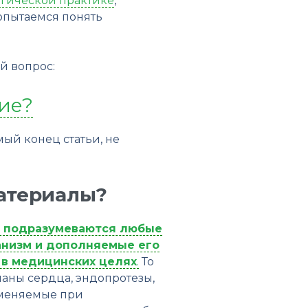
гической практике
,
попытаемся понять
й вопрос:
ие?
мый конец статьи, не
материалы?
 подразумеваются любые
анизм и дополняемые его
 в медицинских целях
.
То
паны сердца, эндопротезы,
именяемые при