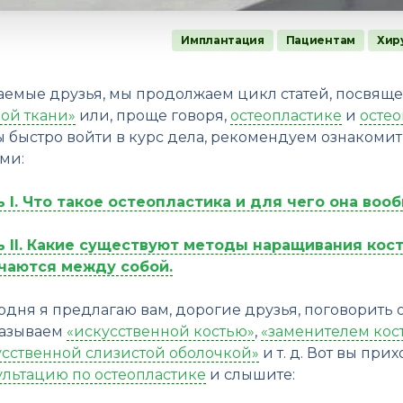
Имплантация
Пациентам
Хир
аемые друзья, мы продолжаем цикл статей, посвящ
ной ткани»
или, проще говоря,
остеопластике
и
осте
ы быстро войти в курс дела, рекомендуем ознаком
ми:
ь I. Что такое остеопластика и для чего она воо
ь II. Какие существуют методы наращивания кост
чаются между собой.
одня я предлагаю вам, дорогие друзья, поговорить 
называем
«искусственной костью»
,
«заменителем кос
усственной слизистой оболочкой»
и т. д. Вот вы при
ультацию по остеопластике
и слышите: