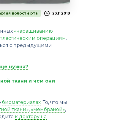
ургия полости рта
23.11.2018
енных
«наращиванию
опластическим операциям
.
иться с предыдущими
бще нужна?
ной ткани и чем они
о
биоматериалах
. То, что мы
тной ткани»
,
«мембраной»
,
ходите
к доктору на