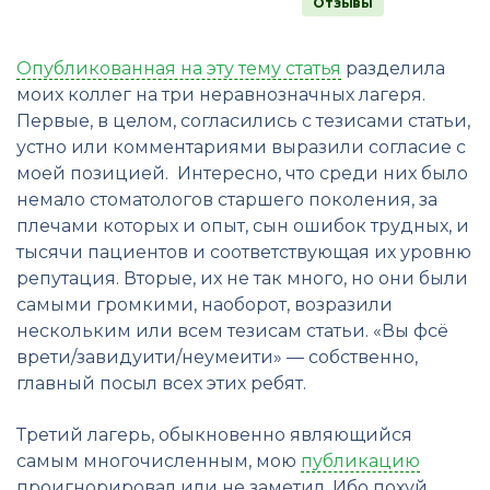
Отзывы
Опубликованная на эту тему статья
разделила
моих коллег на три неравнозначных лагеря.
Первые, в целом, согласились с тезисами статьи,
устно или комментариями выразили согласие с
моей позицией. Интересно, что среди них было
немало стоматологов старшего поколения, за
плечами которых и опыт, сын ошибок трудных, и
тысячи пациентов и соответствующая их уровню
репутация. Вторые, их не так много, но они были
самыми громкими, наоборот, возразили
нескольким или всем тезисам статьи. «Вы фсё
врети/завидуити/неумеити» — собственно,
главный посыл всех этих ребят.
Третий лагерь, обыкновенно являющийся
самым многочисленным, мою
публикацию
проигнорировал или не заметил. Ибо похуй.