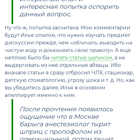
интересная попытка оспорить
данный вопрос.
Ну что ж, попытка засчитана. Мои комментарии
будут Илье опытом, что нужно изучать предмет
дискуссии прежде, чем
«обличать, выводить на
чистую воду и доказывать свою правоту»
. А еще
неплохо было бы
читать статью целиком
, а не
выдергивать из неё отдельные абзацы. Ибо
вначале статьи я сразу отбросил ЧЛХ, стационар,
детскую стоматологию, угрозу шока и т. д. Но, как
вы убедитесь далее, Илья в основном
апеллирует именно к ним.
После прочтения появилось
ощущение что в Москве
барыга анестезиолог тырит
шприц с пропофолом из
операционной, потом тащит