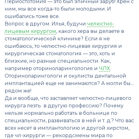
Периостотомия — это был эпичный заруб! Хрен с
ним, мы все когда-то были молодыми. И
ошибались тоже все.
Вопрос в другом. Илья, будучи
челюстно-
лицевым хирургом
, какого хера вы делаете в
стоматологической клинике? Если я не
ошибаюсь, то челюстно-лицевая хирургия и
хирургическая стоматология — это, хоть и
близкие, но разные специальности. Как,
например оториноларингология и
ЧЛХ
.
Оториноларингологи и окулисты дентальной
имплантацией еще не занимаются? А могли бы…
рядом же!
Да и вообще, что заставляет челюстно-лицевого
хирурга лезть в другую профессию? Почему
нельзя нормально работать в больнице по
специальности, развиваться в ней и т. д.? Что вас
всех несет в имплантологию и другой хирстом,
где чл-хирурги — рекордсмены мира по