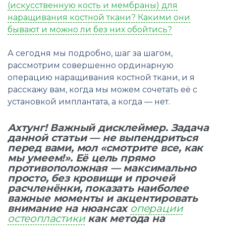
(искусственную кость и мембраны) для
наращивания костной ткани? Какими они
бывают и можно ли без них обойтись?
А сегодня мы подробно, шаг за шагом,
рассмотрим совершенно ординарную
операцию наращивания костной ткани, и я
расскажу вам, когда мы можем сочетать её с
установкой имплантата, а когда — нет.
Ахтунг! Важный дисклеймер. Задача
данной статьи — не выпендриться
перед вами, мол «смотрите все, как
мы умеем!». Её цель прямо
противоположная — максимально
просто, без кровищи и прочей
расчленёнки, показать наиболее
важные моменты и акцентировать
внимание на нюансах
операции
остеопластики
как метода на