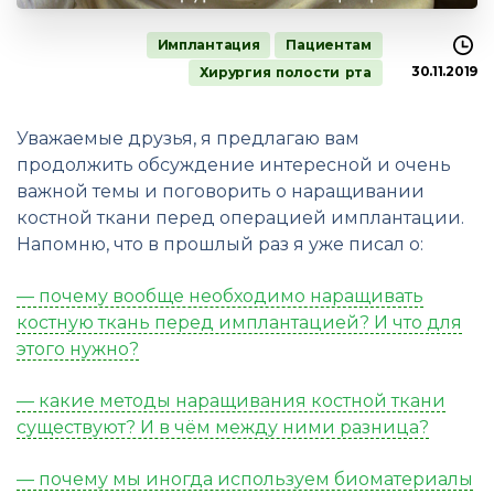
Имплантация
Пациентам
30.11.2019
Хирургия полости рта
Уважаемые друзья, я предлагаю вам
продолжить обсуждение интересной и очень
важной темы и поговорить о наращивании
костной ткани перед операцией имплантации.
Напомню, что в прошлый раз я уже писал о:
— почему вообще необходимо наращивать
костную ткань перед имплантацией? И что для
этого нужно?
— какие методы наращивания костной ткани
существуют? И в чём между ними разница?
— почему мы иногда используем биоматериалы