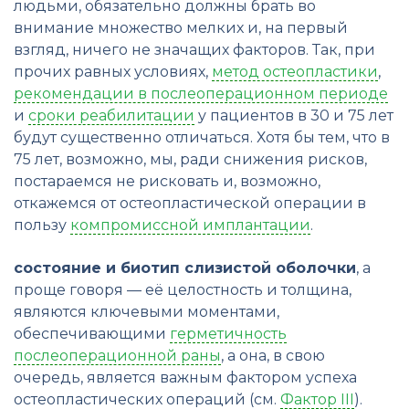
людьми, обязательно должны брать во
внимание множество мелких и, на первый
взгляд, ничего не значащих факторов. Так, при
прочих равных условиях,
метод остеопластики
,
рекомендации в послеоперационном периоде
и
сроки реабилитации
у пациентов в 30 и 75 лет
будут существенно отличаться. Хотя бы тем, что в
75 лет, возможно, мы, ради снижения рисков,
постараемся не рисковать и, возможно,
откажемся от остеопластической операции в
пользу
компромиссной имплантации
.
состояние и биотип слизистой оболочки
, а
проще говоря — её целостность и толщина,
являются ключевыми моментами,
обеспечивающими
герметичность
послеоперационной раны
, а она, в свою
очередь, является важным фактором успеха
остеопластических операций (см.
Фактор III
).