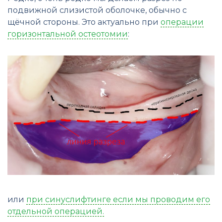
подвижной слизистой оболочке, обычно с
щёчной стороны. Это актуально при
операции
горизонтальной остеотомии
:
или
при синуслифтинге если мы проводим его
отдельной операцией.